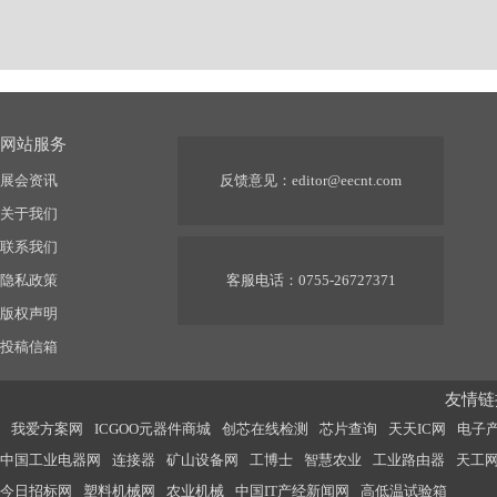
网站服务
展会资讯
反馈意见：
editor@eecnt.com
关于我们
联系我们
隐私政策
客服电话：0755-26727371
版权声明
投稿信箱
友情链接
我爱方案网
ICGOO元器件商城
创芯在线检测
芯片查询
天天IC网
电子
中国工业电器网
连接器
矿山设备网
工博士
智慧农业
工业路由器
天工
今日招标网
塑料机械网
农业机械
中国IT产经新闻网
高低温试验箱