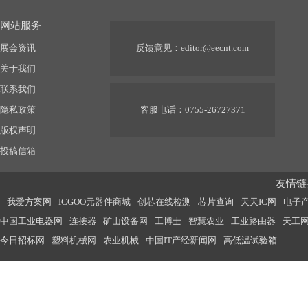
网站服务
展会资讯
反馈意见：
editor@eecnt.com
关于我们
联系我们
隐私政策
客服电话：0755-26727371
版权声明
投稿信箱
友情链接
我爱方案网
ICGOO元器件商城
创芯在线检测
芯片查询
天天IC网
电子
中国工业电器网
连接器
矿山设备网
工博士
智慧农业
工业路由器
天工
今日招标网
塑料机械网
农业机械
中国IT产经新闻网
高低温试验箱