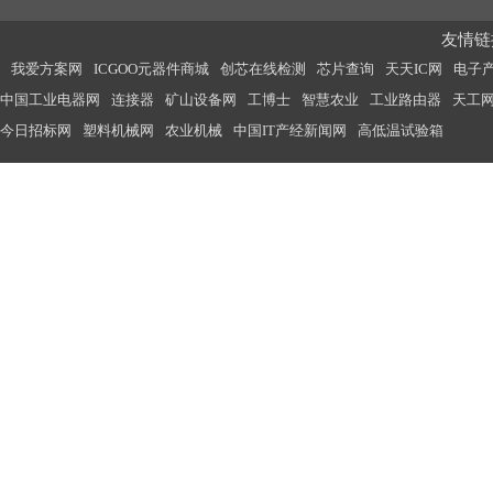
友情链接
我爱方案网
ICGOO元器件商城
创芯在线检测
芯片查询
天天IC网
电子
中国工业电器网
连接器
矿山设备网
工博士
智慧农业
工业路由器
天工
今日招标网
塑料机械网
农业机械
中国IT产经新闻网
高低温试验箱