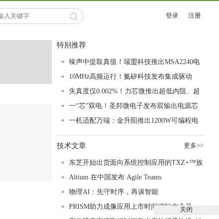
登录
注册
特别推荐
噪声中提取真值！瑞盟科技推出MSA2240电
流检测芯片赋能多元高端测量场景
10MHz高频运行！氮矽科技发布集成驱动
GaN芯片，助力电源能效再攀新高
失真度仅0.002%！力芯微推出超低内阻、超
低失真4PST模拟开关
一“芯”双电！圣邦微电子发布双输出电源芯
片，简化AFE与音频设计
一机适配万端：金升阳推出1200W可编程电
源，赋能高端装备制造
技术文章
更多>>
东芝开始出货面向系统控制应用的TXZ+™族
入门级M4V组
Altium 在中国发布 Agile Teams
物理AI：先守时序，再谈智能
PRISM助力成像应用上市时间缩短六个月，
关闭