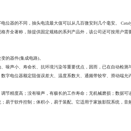
器的不同，抽头电流最大值可以从几百微安到几个毫安。 Cataly
规格齐全著称，除提供固定规格的系列产品外，该公司还可按用户需
变的器件(集成电路)。
动、噪声小、寿命长、抗环境污染等重要优点，因而，已在自动检测
数字电位器额定阻值误差大、温度系数大、通频带较窄、滑动端允许
：调节精度高；没有噪声，有极长的工作寿命；无机械磨损；数据可
统；易于软件控制；体积小，易于装配。它适用于家族影院系统，音