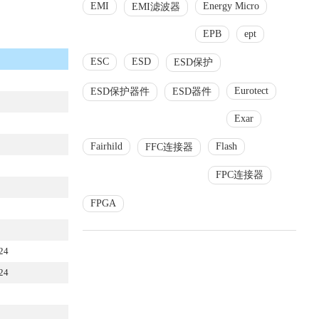
EMI
Energy Micro
EMI滤波器
EPB
ept
ESC
ESD
ESD保护
Eurotect
ESD保护器件
ESD器件
Exar
Fairhild
Flash
FFC连接器
FPC连接器
FPGA
24
24