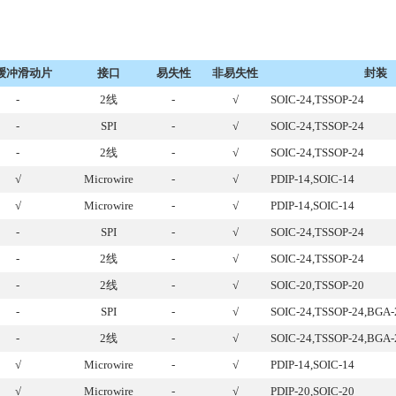
缓冲滑动片
接口
易失性
非易失性
封装
-
2线
-
√
SOIC-24,TSSOP-24
-
SPI
-
√
SOIC-24,TSSOP-24
-
2线
-
√
SOIC-24,TSSOP-24
√
Microwire
-
√
PDIP-14,SOIC-14
√
Microwire
-
√
PDIP-14,SOIC-14
-
SPI
-
√
SOIC-24,TSSOP-24
-
2线
-
√
SOIC-24,TSSOP-24
-
2线
-
√
SOIC-20,TSSOP-20
-
SPI
-
√
SOIC-24,TSSOP-24,BGA-
-
2线
-
√
SOIC-24,TSSOP-24,BGA-
√
Microwire
-
√
PDIP-14,SOIC-14
√
Microwire
-
√
PDIP-20,SOIC-20