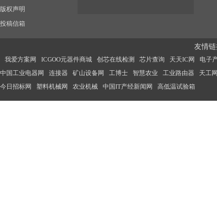
版权声明
投稿信箱
友情链接
我爱方案网
ICGOO元器件商城
创芯在线检测
芯片查询
天天IC网
电子
中国工业电器网
连接器
矿山设备网
工博士
智慧农业
工业路由器
天工
今日招标网
塑料机械网
农业机械
中国IT产经新闻网
高低温试验箱