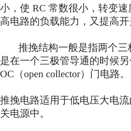
小，使 RC 常数很小，转变
高电路的负载能力，又提高开
推挽结构一般是指两个三极
是在一个三极管导通的时候另
OC（open collector）门电路。
推挽电路适用于低电压大电流
关电源中。