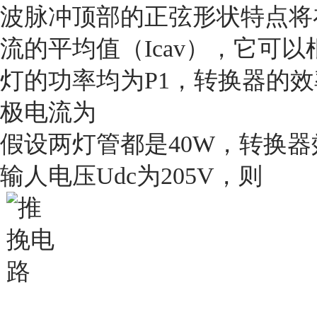
波脉冲顶部的正弦形状特点将
流的平均值（Icav），它可
灯的功率均为P1，转换器的效
极电流为
假设两灯管都是40W，转换器效
输人电压Udc为205V，则