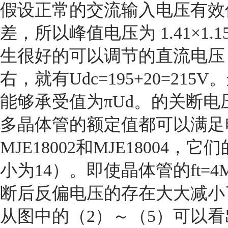
假设正常的交流输入电压有效值
差，所以峰值电压为 1.41×1.1
生很好的可以调节的直流电压
右，就有Udc=195+20=2
能够承受值为πUd。的关断电
多晶体管的额定值都可以满足
MJE18002和MJE18004，它们
小为14）。即使晶体管的ft=
断后反偏电压的存在大大减小
从图中的（2）～（5）可以