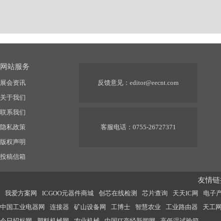
网站服务
展会资讯
反馈意见：
editor@eecnt.com
关于我们
联系我们
隐私政策
客服电话：0755-26727371
版权声明
投稿信箱
友情链接
我爱方案网
ICGOO元器件商城
创芯在线检测
芯片查询
天天IC网
电子
中国工业电器网
连接器
矿山设备网
工博士
智慧农业
工业路由器
天工
今日招标网
塑料机械网
农业机械
中国IT产经新闻网
高低温试验箱