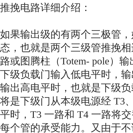
推挽电路详细介绍：
如果输出级的有两个三极管，
态，也就是两个三级管推挽相
路或图腾柱（Totem- pol
下级负载门输入低电平时，输
输出高电平时，也就是下级负
将是下级门从本级电源经 T3
平时，T3 一路和 T4 一路
每个管的承受能力。又由于不