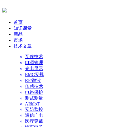
首页
知识课堂
新品
市场
技术文章
互连技术
电源管理
光电显示
EMC安规
RF/微波
传感技术
电路保护
测试测量
AI&IoT
安防监控
通信广电
医疗穿戴