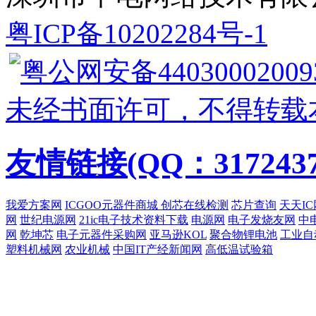
粤ICP备10202284号-1
粤公网安备44030002009
未经书面许可，不得转载
友情链接(QQ：3172437
我爱方案网
ICGOO元器件商城
创芯在线检测
芯片查询
天天IC
网
世纪电源网
21ic电子技术资料下载
电源网
电子发烧友网
中
网
乾坤芯
电子元器件采购网
亚马逊KOL
聚合物锂电池
工业自
塑料机械网
农业机械
中国IT产经新闻网
高低温试验箱