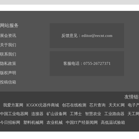
网站服务
展会资讯
反馈意见：
editor@eecnt.com
关于我们
联系我们
隐私政策
客服电话：0755-26727371
版权声明
投稿信箱
友情链接
我爱方案网
ICGOO元器件商城
创芯在线检测
芯片查询
天天IC网
电子
中国工业电器网
连接器
矿山设备网
工博士
智慧农业
工业路由器
天工
今日招标网
塑料机械网
农业机械
中国IT产经新闻网
高低温试验箱