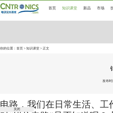
首页
知识课堂
新品
市场
你的位置：
首页
>
知识课堂
> 正文
发布时间
电路，我们在日常生活、工
关闭