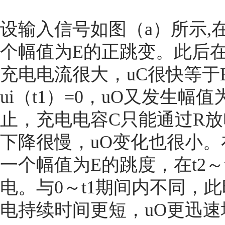
设输入信号如图（a）所示,在零
个幅值为E的正跳变。此后在
充电电流很大，uC很快等于E
ui（t1）=0，uO又发生幅值
止，充电电容C只能通过R放
下降很慢，uO变化也很小。在t
一个幅值为E的跳度，在t2～
电。与0～t1期间内不同，
电持续时间更短，uO更迅