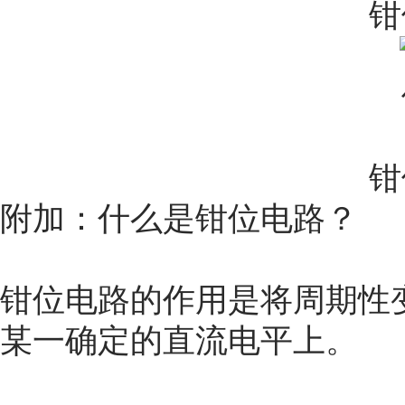
钳
钳
附加：什么是钳位电路？
钳位电路的作用是将周期性
某一确定的直流电平上。