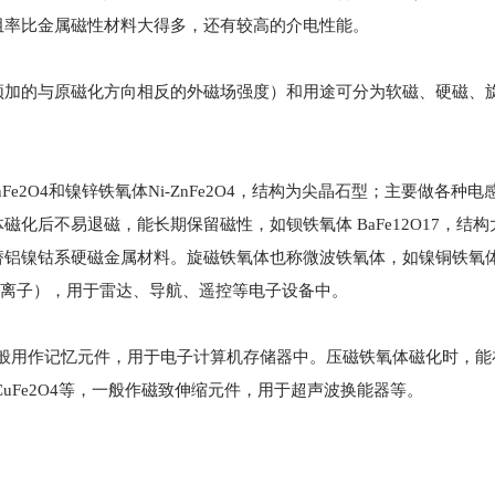
阻率比金属磁性材料大得多，还有较高的介电性能。
须加的与原磁化方向相反的外磁场强度）和用途可分为软磁、硬磁、
e2O4和镍锌铁氧体Ni-ZnFe2O4，结构为尖晶石型；主要做各种
化后不易退磁，能长期保留磁性，如钡铁氧体 BaFe12O17，结
镍钴系硬磁金属材料。旋磁铁氧体也称微波铁氧体，如镍铜铁氧体Ni-
等希土离子），用于雷达、导航、遥控等电子设备中。
等，一般用作记忆元件，用于电子计算机存储器中。压磁铁氧体磁化时，
－CuFe2O4等，一般作磁致伸缩元件，用于超声波换能器等。