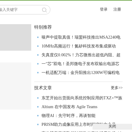
登录
注册
特别推荐
噪声中提取真值！瑞盟科技推出MSA2240电
流检测芯片赋能多元高端测量场景
10MHz高频运行！氮矽科技发布集成驱动
GaN芯片，助力电源能效再攀新高
失真度仅0.002%！力芯微推出超低内阻、超
低失真4PST模拟开关
一“芯”双电！圣邦微电子发布双输出电源芯
片，简化AFE与音频设计
一机适配万端：金升阳推出1200W可编程电
源，赋能高端装备制造
技术文章
更多>>
东芝开始出货面向系统控制应用的TXZ+™族
入门级M4V组
Altium 在中国发布 Agile Teams
物理AI：先守时序，再谈智能
PRISM助力成像应用上市时间缩短六个月，
关闭