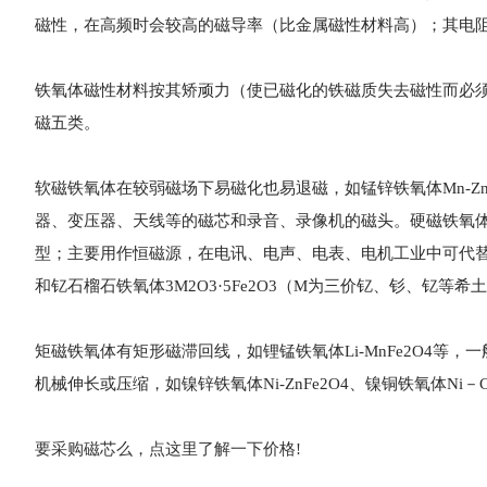
磁性，在高频时会较高的磁导率（比金属磁性材料高）；其电
铁氧体磁性材料按其矫顽力（使已磁化的铁磁质失去磁性而必
磁五类。
软磁铁氧体在较弱磁场下易磁化也易退磁，如锰锌铁氧体Mn-ZnF
器、变压器、天线等的磁芯和录音、录像机的磁头。硬磁铁氧体磁
型；主要用作恒磁源，在电讯、电声、电表、电机工业中可代替铝
和钇石榴石铁氧体3M2O3·5Fe2O3（M为三价钇、钐、钇
矩磁铁氧体有矩形磁滞回线，如锂锰铁氧体Li-MnFe2O4
机械伸长或压缩，如镍锌铁氧体Ni-ZnFe2O4、镍铜铁氧体Ni
要采购磁芯么，点这里了解一下价格!