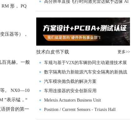
实战指南一文解读
高分辨率直接飞行时间激光雷达赋予边缘 AI
M 形， PQ
空间感知能力
出变压器等），
技术白皮书下载
更多>>
至几百兆赫。一般
车规与基于V2X的车辆协同主动避撞技术展
望
数字隔离助力新能源汽车安全隔离的新挑战
汽车模块抛负载的解决方案
。 NX0—10
车用连接器的安全创新应用
 M ”表示锰，“
Melexis Actuators Business Unit
字汉语拼音的第一
Position / Current Sensors - Triaxis Hall