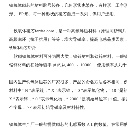
铁氧体磁芯的材料牌号较多，几何形状也繁多，有柱形、工字形、帽形、
形、 EP 形。每一种形状的磁芯自成一系列，供用户选用。
铁氧体磁芯ferrite core，是一种高频导磁材料（原理
高频磁环（抗干扰用）等等，增大导磁率，提高电感品质因素
铁氧体磁芯常识:
软磁铁氧体材料可分为两大类：镍锌材料和锰锌材料。一般镍锌材料的初
锰锌材料的初始导磁率 μi 约从 400 ～ 10000 ，使用频率从几千
国内生产铁氧体磁芯的厂家很多，产品的命名方法各不相同，例如北京 79
材料中“ N ”表示镍，“ X ”表示锌，“ 0 ”表示氧化物，“ 10 ”
X ”表示锌，“ 0 ”表示氧化物，“ 2000 ”是初始导磁率 μi
个字母， ×× 表示初始导磁率及材料特性。
铁氧体生产厂一般都提供磁芯的电感系数 A L 的数值。在常用的