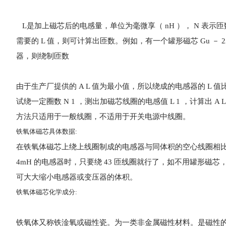
L是加上磁芯后的电感量，单位为毫微享（ nH ）， N 表示匝数（圈
需要的 L 值，则可计算出匝数。例如，有一个罐形磁芯 Gu － 22×1
器，则绕制匝数
由于生产厂提供的 A L 值为最小值，所以绕成的电感器的 L 值比
试绕一定圈数 N 1 ，测出加磁芯线圈的电感值 L 1 ，计算出 A 
方法只适用于一般线圈，不适用于开关电源中线圈。
铁氧体磁芯具体数据:
在铁氧体磁芯上绕上线圈制成的电感器与同体积的空心线圈相比电感量
4mH 的电感器时，只要绕 43 匝线圈就行了，如不用罐形磁芯
可大大缩小电感器或变压器的体积。
铁氧体磁芯化学成分:
铁氧体又称铁淦氧或磁性瓷。为一类非金属磁性材料。是磁性