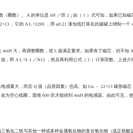
数）。 A 的单位是 nH ／匝 2 ¡ 由（ 1 ）式可知，如果已知磁芯的
3 ，它的 A L =2200 ，用 φ0.21 漆包线打算在此磁罐上绕制一个 
 4mH 大，再调整圈数，使 L 值满足要求。如果有了磁芯，但不知 A
L 值，即 A L =L 1 ／N12 ，然后再利用公式（ 1 ）计算匝数。上
大，而且 Q 值（品质因素）也高。如 Gu － 22×13 罐形磁
，改为空心线圈，需绕 600 匝才能得到 4mH 的电感器。由此可见，
的三氧化二铁与其他一种或多种金属氧化物的复合氧化物（或正铁酸