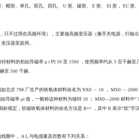
单孔、双孔、四孔、 U 形、罐形、 E 形、 EI 形， EC 形、 R
同矽钢片，只不过用在高频环境），主要做高频变压器（像开关电源，行输
，变压器里面用。
始导磁率 μ i 约 10 至 1500 ，使用频率约从 5 百千赫
赫至 500 千赫。
8 厂生产的铁氧体材料命名为 NX0 － 10 ， MX0 － 2000 等
是初始导磁率 μi 值，一般称这种材料为镍锌 10 ； MX0—2000 材料中“
 值。按国标规定，软磁铁氧体材料的命名方法是 R×× ，其中 R 表示“软”
线圈中， A L 与电感量及匝数有下列关系：