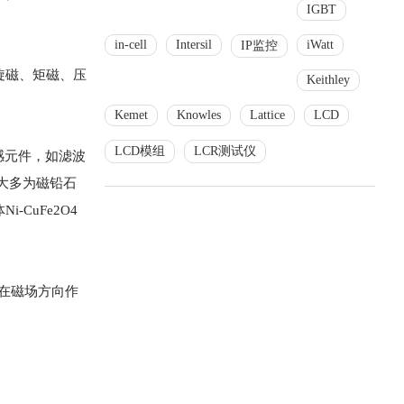
IGBT
in-cell
Intersil
iWatt
IP监控
旋磁、矩磁、压
Keithley
Kemet
Knowles
Lattice
LCD
LCD模组
LCR测试仪
电感元件，如滤波
构大多为磁铅石
CuFe2O4
能在磁场方向作