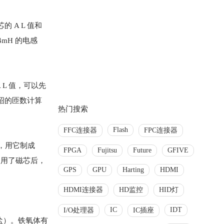
 A L 值和
4mH 的电感
 L 值，可以先
述介绍的匝数计算
热门搜索
Flash
FFC连接器
FPC连接器
芯，用它制成
FPGA
Fujitsu
Future
GFIVE
使用了磁芯后，
GPS
GPU
Harting
HDMI
HDMI连接器
HD监控
HID灯
IC
IDT
I/O处理器
IC插座
盐）。铁氧体有