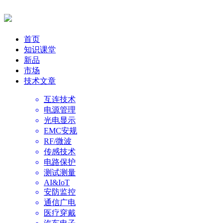
首页
知识课堂
新品
市场
技术文章
互连技术
电源管理
光电显示
EMC安规
RF/微波
传感技术
电路保护
测试测量
AI&IoT
安防监控
通信广电
医疗穿戴