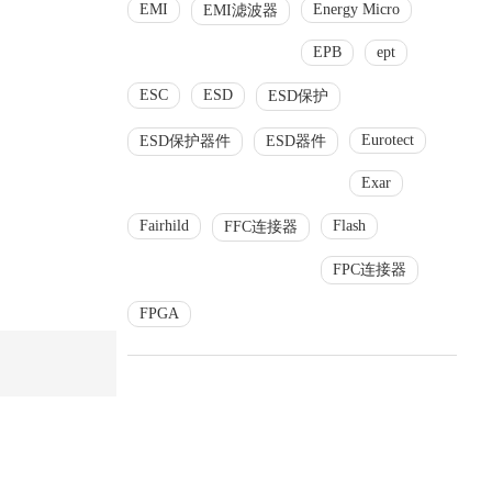
EMI
Energy Micro
EMI滤波器
EPB
ept
ESC
ESD
ESD保护
Eurotect
ESD保护器件
ESD器件
Exar
Fairhild
Flash
FFC连接器
FPC连接器
FPGA