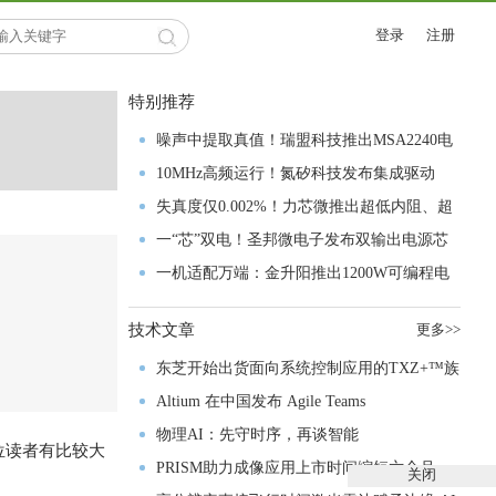
登录
注册
特别推荐
噪声中提取真值！瑞盟科技推出MSA2240电
流检测芯片赋能多元高端测量场景
10MHz高频运行！氮矽科技发布集成驱动
GaN芯片，助力电源能效再攀新高
失真度仅0.002%！力芯微推出超低内阻、超
低失真4PST模拟开关
一“芯”双电！圣邦微电子发布双输出电源芯
片，简化AFE与音频设计
一机适配万端：金升阳推出1200W可编程电
源，赋能高端装备制造
技术文章
更多>>
东芝开始出货面向系统控制应用的TXZ+™族
入门级M4V组
Altium 在中国发布 Agile Teams
物理AI：先守时序，再谈智能
位读者有比较大
PRISM助力成像应用上市时间缩短六个月，
关闭