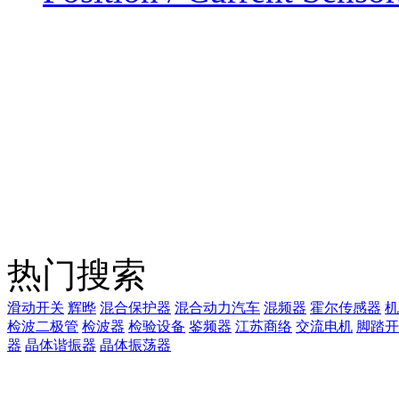
热门搜索
滑动开关
辉晔
混合保护器
混合动力汽车
混频器
霍尔传感器
机
检波二极管
检波器
检验设备
鉴频器
江苏商络
交流电机
脚踏开
器
晶体谐振器
晶体振荡器