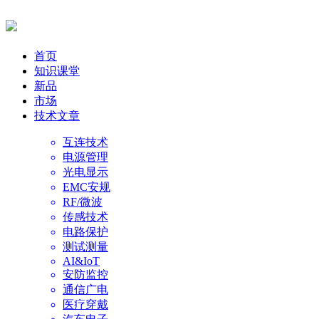
首页
知识课堂
新品
市场
技术文章
互连技术
电源管理
光电显示
EMC安规
RF/微波
传感技术
电路保护
测试测量
AI&IoT
安防监控
通信广电
医疗穿戴