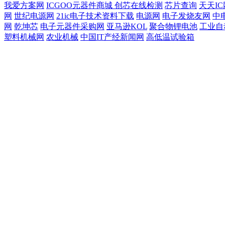
我爱方案网
ICGOO元器件商城
创芯在线检测
芯片查询
天天IC
网
世纪电源网
21ic电子技术资料下载
电源网
电子发烧友网
中
网
乾坤芯
电子元器件采购网
亚马逊KOL
聚合物锂电池
工业自
塑料机械网
农业机械
中国IT产经新闻网
高低温试验箱