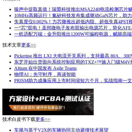
噪声中提取真值！瑞盟科技推出MSA2240电流检测芯片
10MHz高频运行！氮矽科技发布集成驱动GaN芯片，助
失真度仅0.002%！力芯微推出超低内阻、超低失真4PST
一“芯”双电！圣邦微电子发布双输出电源芯片，简化AF
一机适配万端：金升阳推出1200W可编程电源，赋能高
技术文章
更多>>
Pickering 推出 LXI 大电流开关系列，支持最高 80A、300
东芝开始出货面向系统控制应用的TXZ+™族入门级M4V
Altium 在中国发布 Agile Teams
物理AI：先守时序，再谈智能
PRISM助力成像应用上市时间缩短六个月，实战指南一
技术白皮书下载
更多>>
车规与基于V2X的车辆协同主动避撞技术展望