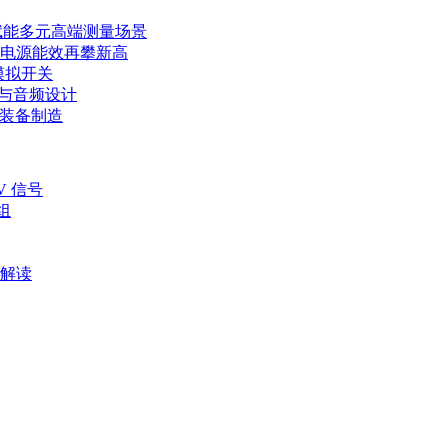
赋能多元高端测量场景
力电源能效再攀新高
模拟开关
E与音频设计
端装备制造
V 信号
组
文解读