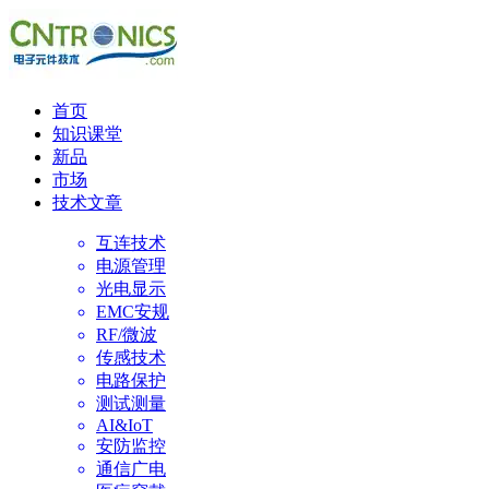
首页
知识课堂
新品
市场
技术文章
互连技术
电源管理
光电显示
EMC安规
RF/微波
传感技术
电路保护
测试测量
AI&IoT
安防监控
通信广电