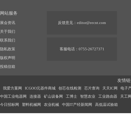
网站服务
展会资讯
反馈意见：
editor@eecnt.com
关于我们
联系我们
隐私政策
客服电话：0755-26727371
版权声明
投稿信箱
友情链接
我爱方案网
ICGOO元器件商城
创芯在线检测
芯片查询
天天IC网
电子
中国工业电器网
连接器
矿山设备网
工博士
智慧农业
工业路由器
天工
今日招标网
塑料机械网
农业机械
中国IT产经新闻网
高低温试验箱