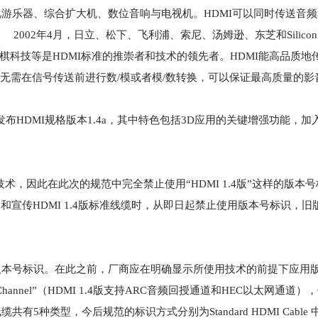
视游乐器、综合扩大机、数位音响与电视机。HDMI可以同时传送音
02年4月，日立、松下、飞利浦、索尼、汤姆逊、东芝和Silicon I
棋科技等是HDMI标准的推崇者和技术的领先者。HDMI能高品质地
时无需在信号传送前进行数/模或者模/数转换，可以保证最高质量的
原始开发成员发布HDMI规格版本1.4a，其中特色包括3D应用的关键增强功能
持技术，因此在此次的规范中完全禁止使用“HDMI 1.4版”这样的版本
和宣传HDMI 1.4版标准线缆时，从即日起禁止使用版本号标识，旧
所有版本号标识。在此之前，厂商应在明确显示所使用技术的前提下应用
DMI Ethernet Channel”（HDMI 1.4版支持ARC音频回授通道和HEC以太网
I 1.4版线缆共有5种类型，今后规范的标识方式分别为Standard HDMI Cab