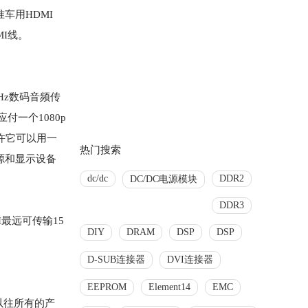
 标准车用HDMI
DMI线。
kHz数码音频传
一个1080p
允许它可以用一
热门搜索
号源和显示设备
dc/dc
DDR2
DC/DC电源模块
DDR3
最远可传输15
DIY
DRAM
DSP
DSP
D-SUB连接器
DVI连接器
EEPROM
Element14
EMC
以往所有的产