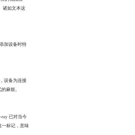
。诸如文本这
或添加设备时特
I，设备为连接
格式的麻烦。
ray 已对当今
这一标记，意味