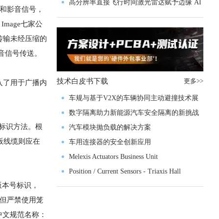
实战指南一文解读
高分辨率直接飞行时间激光雷达赋予边缘 AI
频和影音信号，
空间感知能力
mage七家公
传输未经压缩的
影音信号传送。
技术白皮书下载
更多>>
，加入了用于广播内
车规与基于V2X的车辆协同主动避撞技术展
望
数字隔离助力新能源汽车安全隔离的新挑战
号标识方法。根
汽车模块抛负载的解决方案
版线缆则应在
车用连接器的安全创新应用
Melexis Actuators Business Unit
Position / Current Sensors - Triaxis Hall
版本号标识，
通道），但严禁使用笼
le 中文规范名称：