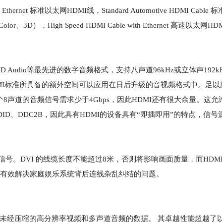
 Ethernet 标准以太网HDMI线，Standard Automotive HDMI Cable
olor、3D），High Speed HDMI Cable with Ethernet 高速以太网H
 Audio等最先进的数字音频格式，支持八声道96kHz或立体声192
MI标准所具备的额外空间可以应用在日后升级的音视频格式中。足以应付
个8声道的音频信号需求少于4Gbps，因此HDMI还有很大余量。这
DID、DDC2B，因此具有HDMI的设备具有“即插即用”的特点，信
信号。DVI 的线缆长度不能超过8米，否则将影响画面质量，而HDMI
，能有效解决家庭娱乐系统背后连线杂乱纠结的问题。
输未经压缩的高分辨率视频和多声道音频的数据。 其卓越性能超越了