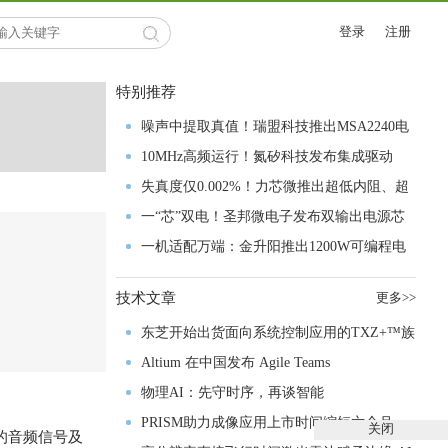
登录
注册
特别推荐
噪声中提取真值！瑞盟科技推出MSA2240电
流检测芯片赋能多元高端测量场景
10MHz高频运行！氮矽科技发布集成驱动
GaN芯片，助力电源能效再攀新高
失真度仅0.002%！力芯微推出超低内阻、超
低失真4PST模拟开关
一“芯”双电！圣邦微电子发布双输出电源芯
片，简化AFE与音频设计
一机适配万端：金升阳推出1200W可编程电
源，赋能高端装备制造
技术文章
更多>>
东芝开始出货面向系统控制应用的TXZ+™族
入门级M4V组
Altium 在中国发布 Agile Teams
物理AI：先守时序，再谈智能
PRISM助力成像应用上市时间缩短六个月，
关闭
压缩的音频信号及