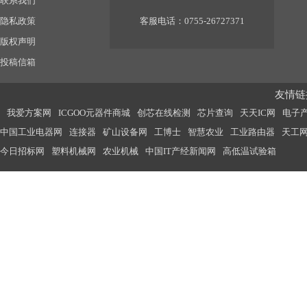
联系我们
隐私政策
客服电话：0755-26727371
版权声明
投稿信箱
友情链接
我爱方案网
ICGOO元器件商城
创芯在线检测
芯片查询
天天IC网
电子
中国工业电器网
连接器
矿山设备网
工博士
智慧农业
工业路由器
天工
今日招标网
塑料机械网
农业机械
中国IT产经新闻网
高低温试验箱