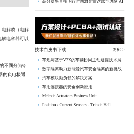
实战指南一文解读
高分辨率直接飞行时间激光雷达赋予边缘 AI
空间感知能力
、电解质（电解
电解
电容器
可以
技术白皮书下载
更多>>
车规与基于V2X的车辆协同主动避撞技术展
极的不同分为铝
望
数字隔离助力新能源汽车安全隔离的新挑战
器的负电极通
汽车模块抛负载的解决方案
车用连接器的安全创新应用
Melexis Actuators Business Unit
Position / Current Sensors - Triaxis Hall