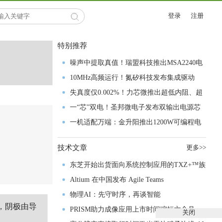
登录
注册
特别推荐
噪声中提取真值！瑞盟科技推出MSA2240电
流检测芯片赋能多元高端测量场景
10MHz高频运行！氮矽科技发布集成驱动
GaN芯片，助力电源能效再攀新高
失真度仅0.002%！力芯微推出超低内阻、超
低失真4PST模拟开关
一“芯”双电！圣邦微电子发布双输出电源芯
片，简化AFE与音频设计
一机适配万端：金升阳推出1200W可编程电
源，赋能高端装备制造
技术文章
更多>>
东芝开始出货面向系统控制应用的TXZ+™族
入门级M4V组
Altium 在中国发布 Agile Teams
物理AI：先守时序，再谈智能
，阴极由导
PRISM助力成像应用上市时间缩短六个月，
关闭