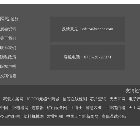
网站服务
展会资讯
反馈意见：
editor@eecnt.com
关于我们
联系我们
隐私政策
客服电话：0755-26727371
版权声明
投稿信箱
友情链接
我爱方案网
ICGOO元器件商城
创芯在线检测
芯片查询
天天IC网
电子
中国工业电器网
连接器
矿山设备网
工博士
智慧农业
工业路由器
天工
今日招标网
塑料机械网
农业机械
中国IT产经新闻网
高低温试验箱