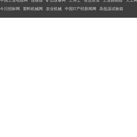
中国工业电器网
连接器
矿山设备网
工博士
智慧农业
工业路由器
天工
今日招标网
塑料机械网
农业机械
中国IT产经新闻网
高低温试验箱