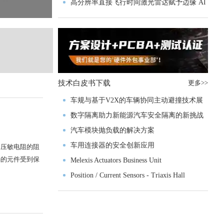
实战指南一文解读
高分辨率直接飞行时间激光雷达赋予边缘 AI
00亿美元，三星、SK海力士领涨
空间感知能力
技术白皮书下载
更多>>
车规与基于V2X的车辆协同主动避撞技术展
望
数字隔离助力新能源汽车安全隔离的新挑战
汽车模块抛负载的解决方案
车用连接器的安全创新应用
，压敏电阻的阻
弱的元件受到保
Melexis Actuators Business Unit
Position / Current Sensors - Triaxis Hall