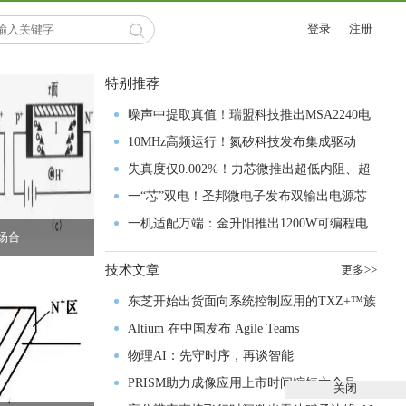
登录
注册
特别推荐
噪声中提取真值！瑞盟科技推出MSA2240电
流检测芯片赋能多元高端测量场景
10MHz高频运行！氮矽科技发布集成驱动
GaN芯片，助力电源能效再攀新高
失真度仅0.002%！力芯微推出超低内阻、超
低失真4PST模拟开关
一“芯”双电！圣邦微电子发布双输出电源芯
片，简化AFE与音频设计
一机适配万端：金升阳推出1200W可编程电
场合
源，赋能高端装备制造
技术文章
更多>>
东芝开始出货面向系统控制应用的TXZ+™族
入门级M4V组
Altium 在中国发布 Agile Teams
物理AI：先守时序，再谈智能
PRISM助力成像应用上市时间缩短六个月，
关闭