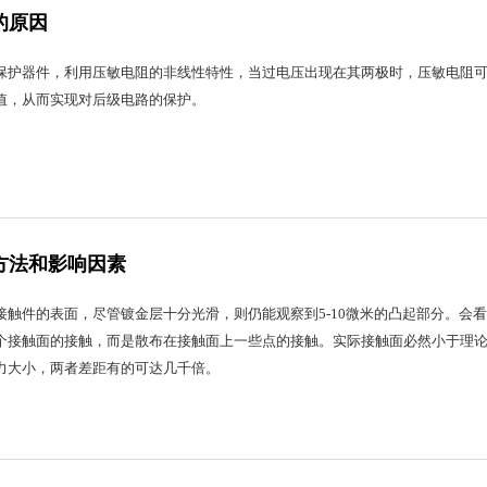
的原因
保护器件，利用压敏电阻的非线性特性，当过电压出现在其两极时，压敏电阻
值，从而实现对后级电路的保护。
方法和影响因素
接触件的表面，尽管镀金层十分光滑，则仍能观察到5-10微米的凸起部分。会
个接触面的接触，而是散布在接触面上一些点的接触。实际接触面必然小于理
力大小，两者差距有的可达几千倍。