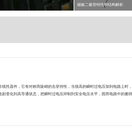
革新
AI芯片股单日市值激增20
磁敏二极管特性和结构解析
非线性器件，它有对称而陡峭的击穿持性，当很高的瞬时过电压加到电路上时
急剧变化到高导通状态，把瞬时过电压抑制到安全电压水平，因而电路中的脆