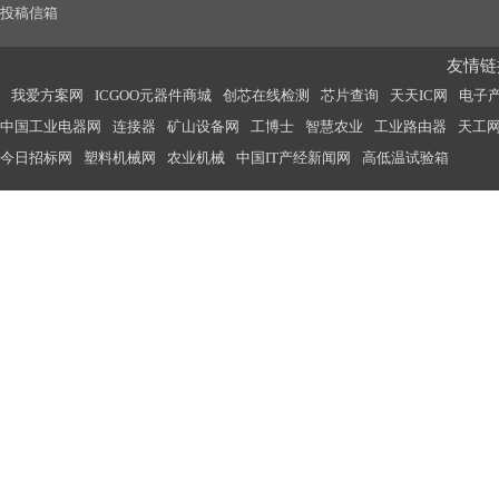
投稿信箱
友情链接
我爱方案网
ICGOO元器件商城
创芯在线检测
芯片查询
天天IC网
电子
中国工业电器网
连接器
矿山设备网
工博士
智慧农业
工业路由器
天工
今日招标网
塑料机械网
农业机械
中国IT产经新闻网
高低温试验箱